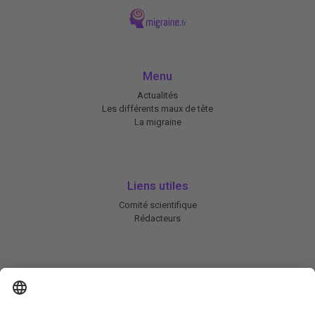
Menu
Actualités
Les différents maux de tête
La migraine
Liens utiles
Comité scientifique
Rédacteurs
En savoir plus
Charte HIC
Mentions légales / CGU